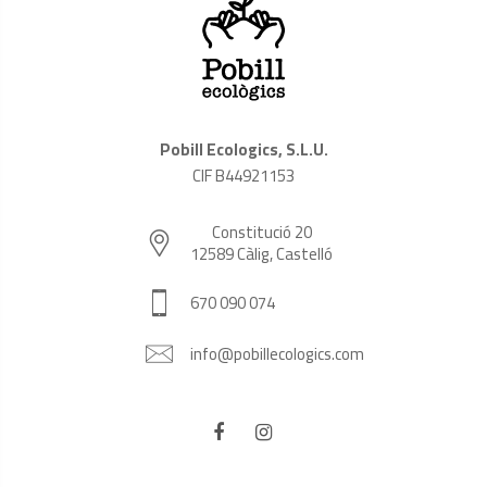
Pobill Ecologics, S.L.U.
CIF B44921153
Constitució 20
12589 Càlig, Castelló
670 090 074
info@pobillecologics.com