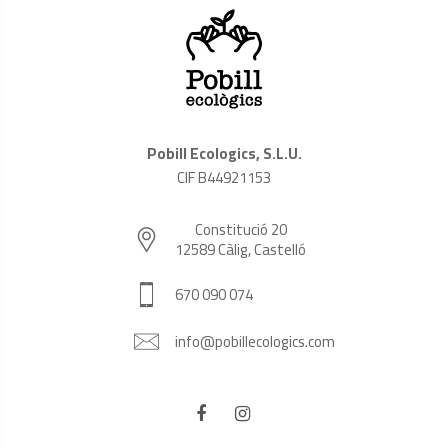
Pobill Ecologics, S.L.U.
CIF B44921153
Constitució 20
12589 Càlig, Castelló
670 090 074
info@pobillecologics.com