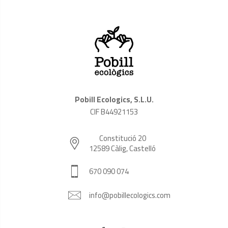
Pobill Ecologics, S.L.U.
CIF B44921153
Constitució 20
12589 Càlig, Castelló
670 090 074
info@pobillecologics.com