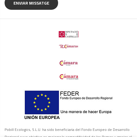
Pobill Ecologics, S.L.U. ha sido beneficiaria del Fondo Europeo de Desarrollo
Regional cuyo objetivo es mejorar la competitividad de las Pymes y gracias al