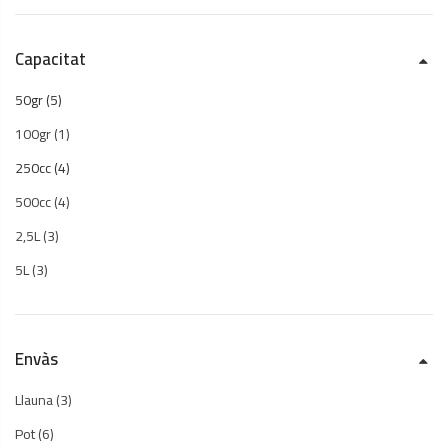
Capacitat
50gr
(5)
100gr
(1)
250cc
(4)
500cc
(4)
2,5L
(3)
5L
(3)
Envàs
Llauna
(3)
Pot
(6)