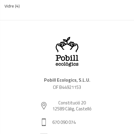
Vidre
(4)
Pobill Ecologics, S.L.U.
CIF B44921153
Constitució 20
12589 Càlig, Castelló
670 090 074