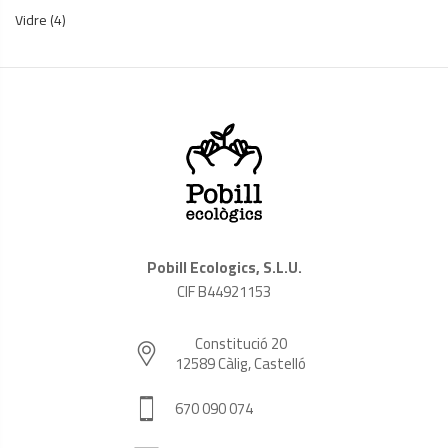
Vidre
(4)
Pobill Ecologics, S.L.U.
CIF B44921153
Constitució 20
12589 Càlig, Castelló
670 090 074