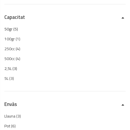
Capacitat
50gr
(5)
100gr
(1)
250cc
(4)
500cc
(4)
2,5L
(3)
5L
(3)
Envàs
Llauna
(3)
Pot
(6)