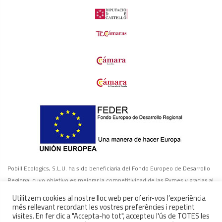
Pobill Ecologics, S.L.U. ha sido beneficiaria del Fondo Europeo de Desarrollo
Regional cuyo objetivo es mejorar la competitividad de las Pymes y gracias al
cual ha puesto en marcha un Plan de Marketing Digital Internacional con el
Utilitzem cookies al nostre lloc web per oferir-vos l’experiència
objetivo de mejorar su posicionamiento online en mercados exteriores
més rellevant recordant les vostres preferències i repetint
visites. En fer clic a "Accepta-ho tot", accepteu l'ús de TOTES les
durante el año 2022-2023. Para ello ha contado con el apoyo del Programa