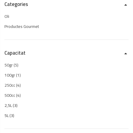
Categories
Oli
Productes Gourmet
Capacitat
50gr
(5)
100gr
(1)
250cc
(4)
500cc
(4)
2,5L
(3)
5L
(3)