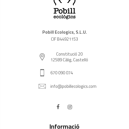
Pobill Ecologics, S.L.U.
CIF B44921153
Constitució 20
12589 Càlig, Castelló
670 090 074
info@pobillecologics.com
Informació