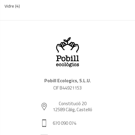
Vidre
(4)
Pobill Ecologics, S.L.U.
CIF B44921153
Constitució 20
12589 Càlig, Castelló
670 090 074