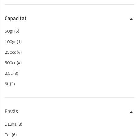
Capacitat
50gr
(5)
100gr
(1)
250cc
(4)
500cc
(4)
2,5L
(3)
5L
(3)
Envàs
Llauna
(3)
Pot
(6)