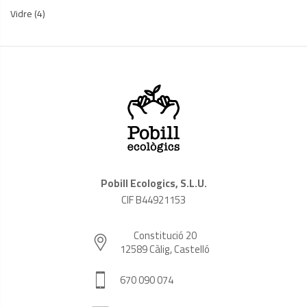
Vidre
(4)
Pobill Ecologics, S.L.U.
CIF B44921153
Constitució 20
12589 Càlig, Castelló
670 090 074