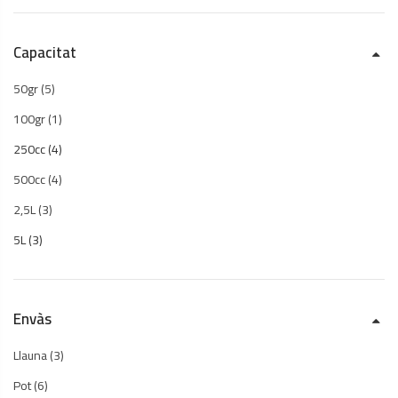
Capacitat
50gr
(5)
100gr
(1)
250cc
(4)
500cc
(4)
2,5L
(3)
5L
(3)
Envàs
Llauna
(3)
Pot
(6)