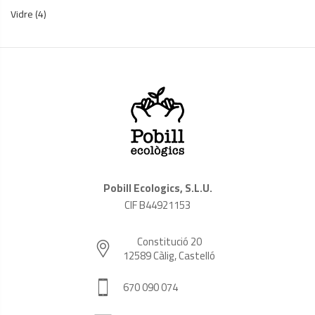
Vidre
(4)
Pobill Ecologics, S.L.U.
CIF B44921153
Constitució 20
12589 Càlig, Castelló
670 090 074