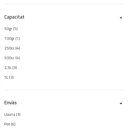
Capacitat
50gr
(5)
100gr
(1)
250cc
(4)
500cc
(4)
2,5L
(3)
5L
(3)
Envàs
Llauna
(3)
Pot
(6)