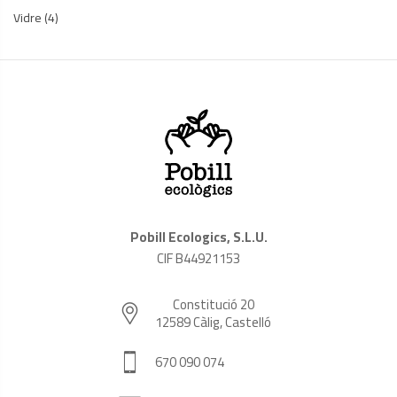
Vidre
(4)
Pobill Ecologics, S.L.U.
CIF B44921153
Constitució 20
12589 Càlig, Castelló
670 090 074