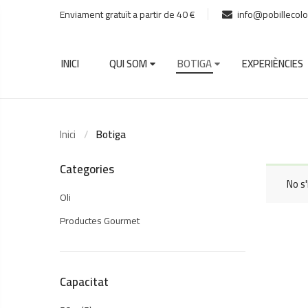
Enviament gratuït a partir de 40 €
info@pobillecolo
INICI
QUI SOM
BOTIGA
EXPERIÈNCIES
Inici
Botiga
Categories
No s'
Oli
Productes Gourmet
Capacitat