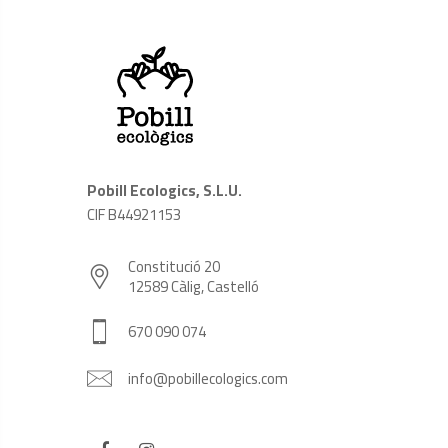
Pobill Ecologics, S.L.U.
CIF B44921153
Constitució 20
12589 Càlig, Castelló
670 090 074
info@pobillecologics.com