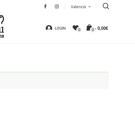
Valencià
-
0,00
€
LOGIN
0
0