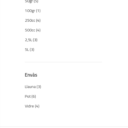
50gr
(5)
100gr
(1)
250cc
(4)
500cc
(4)
2,5L
(3)
5L
(3)
Envàs
Llauna
(3)
Pot
(6)
Vidre
(4)